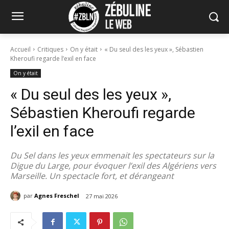
Accueil
Critiques
On y était
« Du seul des les yeux », Sébastien
Kheroufi regarde l’exil en face
On y était
« Du seul des les yeux »,
Sébastien Kheroufi regarde
l’exil en face
Du Sel dans les yeux emmenait les spectateurs sur la
Digue du Large, pour évoquer l’exil des Algériens vers
Marseille. Un spectacle fort, et dérangeant
par
Agnes Freschel
27 mai 2026