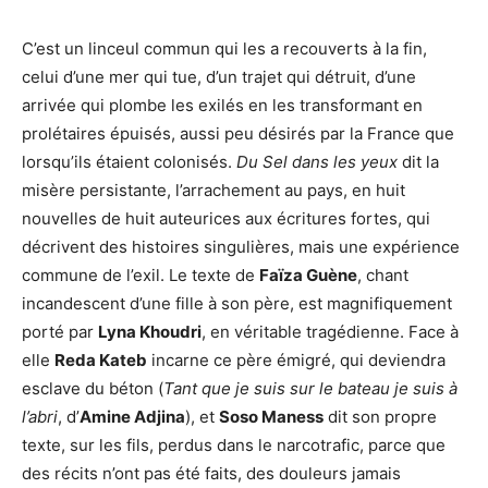
C’est un linceul commun qui les a recouverts à la fin,
celui d’une mer qui tue, d’un trajet qui détruit, d’une
arrivée qui plombe les exilés en les transformant en
prolétaires épuisés, aussi peu désirés par la France que
lorsqu’ils étaient colonisés.
Du Sel dans les yeux
dit la
misère persistante, l’arrachement au pays, en huit
nouvelles de huit auteurices aux écritures fortes, qui
décrivent des histoires singulières, mais une expérience
commune de l’exil. Le texte de
Faïza Guène
, chant
incandescent d’une fille à son père, est magnifiquement
porté par
Lyna Khoudri
, en véritable tragédienne. Face à
elle
Reda Kateb
incarne ce père émigré, qui deviendra
esclave du béton (
Tant que je suis sur le bateau je suis à
l’a
bri
, d’
Amine Adjina
), et
Soso Maness
dit son propre
texte, sur les fils, perdus dans le narcotrafic, parce que
des récits n’ont pas été faits, des douleurs jamais