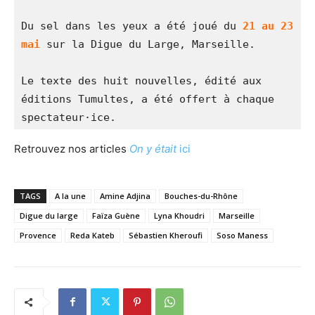
Du sel dans les yeux a été joué du 
21 au 23 
mai 
sur la Digue du Large, Marseille.
Le texte des huit nouvelles, édité aux 
éditions Tumultes, a été offert à chaque 
spectateur·ice.
Retrouvez nos articles
On y était
ici
TAGS
A la une
Amine Adjina
Bouches-du-Rhône
Digue du large
Faïza Guène
Lyna Khoudri
Marseille
Provence
Reda Kateb
Sébastien Kheroufi
Soso Maness