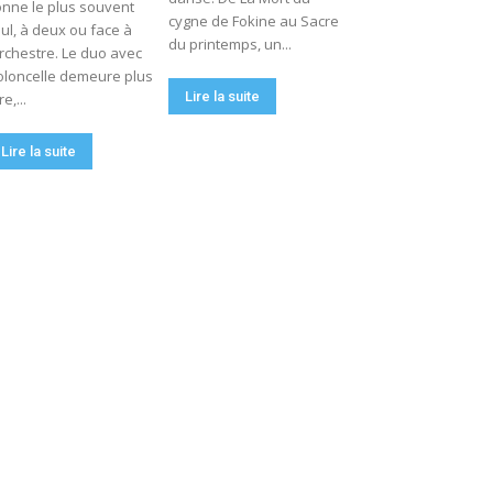
nne le plus souvent
cygne de Fokine au Sacre
ul, à deux ou face à
du printemps, un...
orchestre. Le duo avec
oloncelle demeure plus
Lire la suite
re,...
Lire la suite