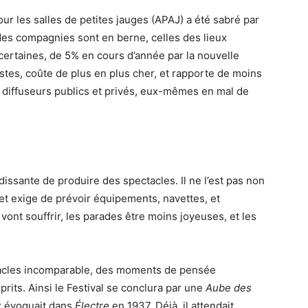
pour les salles de petites jauges (APAJ) a été sabré par
 des compagnies sont en berne, celles des lieux
certaines, de 5% en cours d’année par la nouvelle
tistes, coûte de plus en plus cher, et rapporte de moins
 diffuseurs publics et privés, eux-mêmes en mal de
ndissante de produire des spectacles. Il ne l’est pas non
e et exige de prévoir équipements, navettes, et
ont souffrir, les parades être moins joyeuses, et les
ctacles incomparable, des moments de pensée
its. Ainsi le Festival se conclura par une
Aube des
ux évoquait dans
Électre
en 1937. Déjà, il attendait