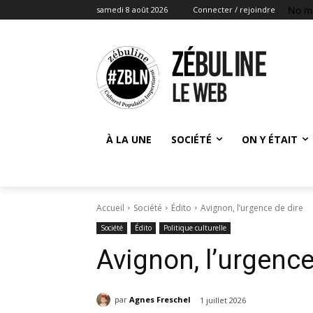
No m
samedi 8 août 2026
Connecter / rejoindre
À LA UNE
SOCIÉTÉ
ON Y ÉTAIT
Accueil
Société
Édito
Avignon, l’urgence de dire
Société
Édito
Politique culturelle
Avignon, l’urgence
par
Agnes Freschel
1 juillet 2026