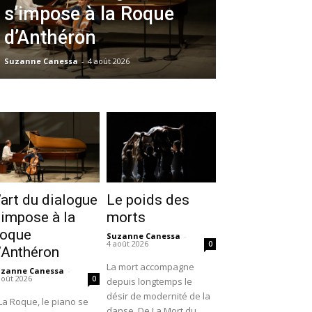
s’impose à la Roque
d’Anthéron
Suzanne Canessa
-
4 août 2026
’art du dialogue
Le poids des
’impose à la
morts
oque
Suzanne Canessa
-
4 août 2026
0
’Anthéron
La mort accompagne
uzanne Canessa
-
août 2026
0
depuis longtemps le
désir de modernité de la
La Roque, le piano se
danse. De La Mort du