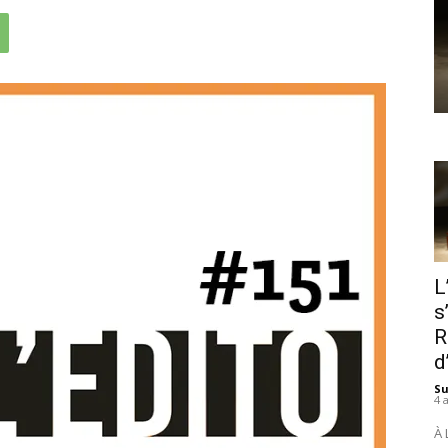
L
s
R
d
S
4 
À 