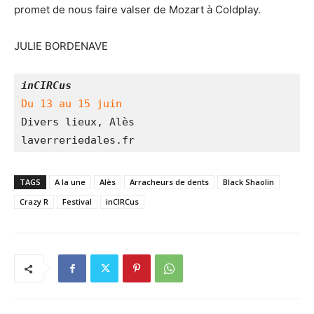
promet de nous faire valser de Mozart à Coldplay.
JULIE BORDENAVE
inCIRCus
Du 13 au 15 juin
Divers lieux, Alès
laverreriedales.fr 
TAGS
A la une
Alès
Arracheurs de dents
Black Shaolin
Crazy R
Festival
inCIRCus