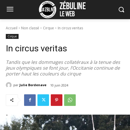
Accueil
Non classé
Cirque
In circus veritas
Cirque
In circus veritas
Tandis que les dommages collatéraux à la tenue des
Jeux olympiques se font jour, l’Occitanie continue de
porter haut les couleurs du cirque
par
Julie Bordenave
10 juin 2024