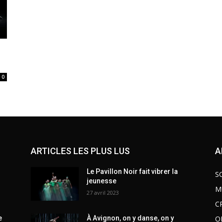
0
ARTICLES LES PLUS LUS
A
Le Pavillon Noir fait vibrer la
S
jeunesse
M
27 avril 2023
C
O
e
À Avignon, on y danse, on y