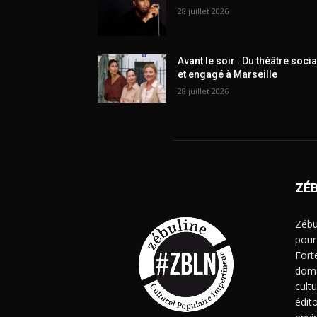
28 juillet 2026
Avant le soir : Du théâtre socia
et engagé à Marseille
28 juillet 2026
ZÉ
Zébu
pour
Fort
doma
cult
édito