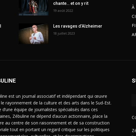
chante… et on y rit
À
19 août 2022
C
F
l
Les ravages d’Alzheimer
18 juillet 2023
A
BULINE
S
line est un journal associatif et indépendant qui œuvre
 le rayonnement de la culture et des arts dans le Sud-Est.
e d’une équipe de journalistes spécialisés dans ces
ines, Zébuline ne dépend d’aucun actionnaire, place la
C
ure au centre de son raisonnement et de sa construction
riale tout en portant un regard critique sur les politiques
Zé