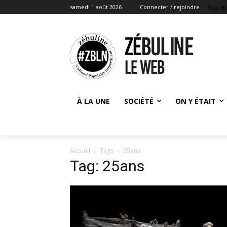
No m
samedi 1 août 2026
Connecter / rejoindre
À LA UNE
SOCIÉTÉ
ON Y ÉTAIT
Accueil
Tags
25ans
Tag: 25ans