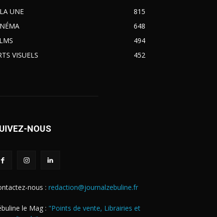
 LA UNE
815
INÉMA
648
ILMS
494
RTS VISUELS
452
UIVEZ-NOUS
ontactez-nous :
redaction@journalzebuline.fr
buline le Mag :
"Points de vente, Librairies et