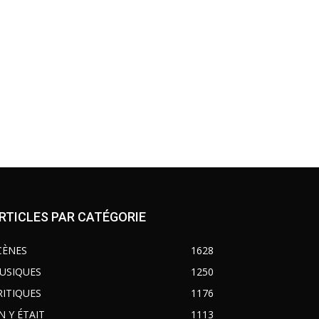
RTICLES PAR CATÉGORIE
CÈNES
1628
USIQUES
1250
RITIQUES
1176
N Y ÉTAIT
1113