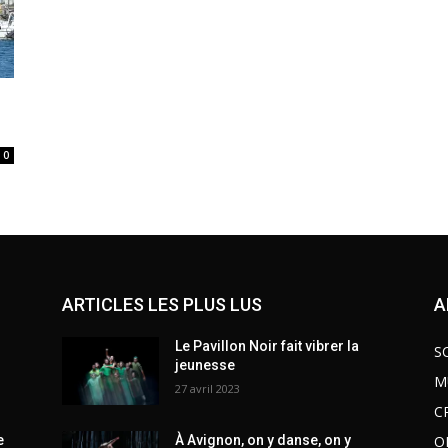
0
ARTICLES LES PLUS LUS
A
Le Pavillon Noir fait vibrer la
S
jeunesse
M
27 avril 2023
C
O
e
À Avignon, on y danse, on y