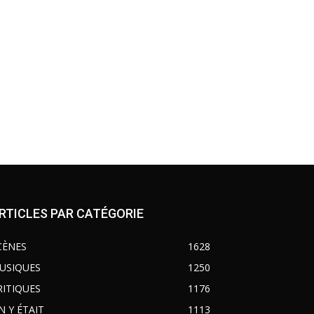
RTICLES PAR CATÉGORIE
CÈNES
1628
USIQUES
1250
RITIQUES
1176
N Y ÉTAIT
1113