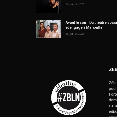
28 juillet 2026
Avant le soir : Du théâtre socia
et engagé à Marseille
28 juillet 2026
ZÉ
Zébu
pour
Fort
doma
cult
édito