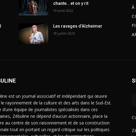
chante… et on y rit
À
19 août 2022
C
F
l
Les ravages d’Alzheimer
18 juillet 2023
A
BULINE
S
line est un journal associatif et indépendant qui œuvre
 le rayonnement de la culture et des arts dans le Sud-Est.
e d’une équipe de journalistes spécialisés dans ces
ines, Zébuline ne dépend d’aucun actionnaire, place la
C
ure au centre de son raisonnement et de sa construction
riale tout en portant un regard critique sur les politiques
Zé