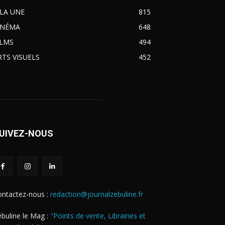
 LA UNE
815
INÉMA
648
ILMS
494
RTS VISUELS
452
UIVEZ-NOUS
ontactez-nous :
redaction@journalzebuline.fr
buline le Mag :
"Points de vente, Librairies et