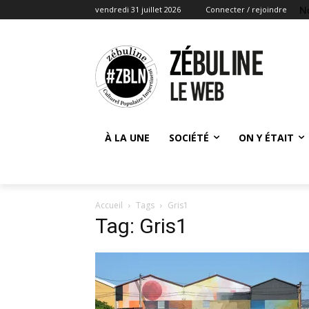
N
vendredi 31 juillet 2026
Connecter / rejoindre
À LA UNE
SOCIÉTÉ
ON Y ÉTAIT
Accueil
Tags
Gris1
Tag: Gris1