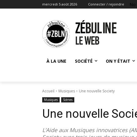
No 
mercredi 5 août 2026
Connecter / rejoindre
À LA UNE
SOCIÉTÉ
ON Y ÉTAIT
Accueil
Musiques
Une nouvelle Society
Musiques
Scènes
Une nouvelle Soci
L’Aide aux Musiques innovatrices (AM
Society avec trois jours de musique 