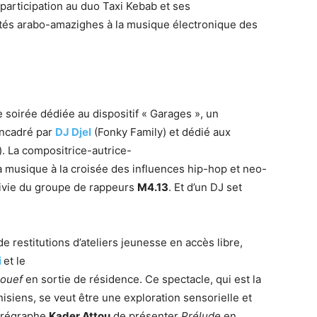
participation au duo Taxi Kebab et ses
ités arabo-amazighes à la musique électronique des
e soirée dédiée au dispositif « Garages », un
ncadré par
DJ Djel
(Fonky Family) et dédié aux
). La compositrice-autrice-
a musique à la croisée des influences hip-hop et neo-
suivie du groupe de rappeurs
M4.13
. Et d’un DJ set
e restitutions d’ateliers jeunesse en accès libre,
i
et le
ouef
en sortie de résidence. Ce spectacle, qui est la
isiens, se veut être une exploration sensorielle et
chorégraphe
Kader Attou
de présenter
Prélude
en