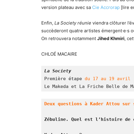
version plateau avec sa
Cie Accrorap
[lire 
Enfin,
La Society
r
é
unie
viendra clôturer l’
succèderont quatre artistes émergent·e·s ou
On retrouvera notamment
Jihed
Khmiri
, ce
CHLOÉ MACAIRE
La Society
Première étape 
du 17 au 19 avril
Le Makeda et La Friche Belle de M
Deux questions à Kader Attou sur 
Zébuline. Quel est l’histoire de 