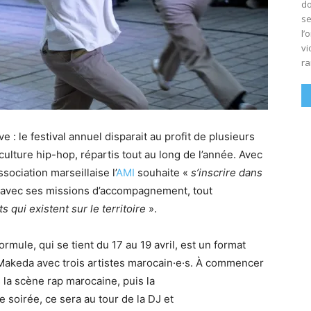
do
se
l’
vi
ra
e : le festival annuel disparait au profit de plusieurs
ulture hip-hop, répartis tout au long de l’année. Avec
association marseillaise l’
AMI
souhaite «
s’inscrire dans
avec ses missions d’accompagnement, tout
 qui existent sur le territoire
».
mule, qui se tient du 17 au 19 avril, est un format
 Makeda avec trois artistes marocain·e·s. À commencer
s la scène rap marocaine, puis la
de soirée, ce sera au tour de la DJ et