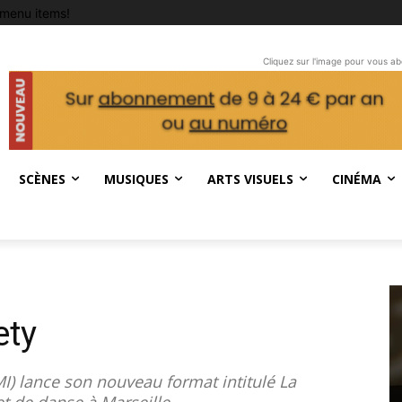
menu items!
Cliquez sur l'image pour vous a
SCÈNES
MUSIQUES
ARTS VISUELS
CINÉMA
ety
I) lance son nouveau format intitulé La
et de danse à Marseille