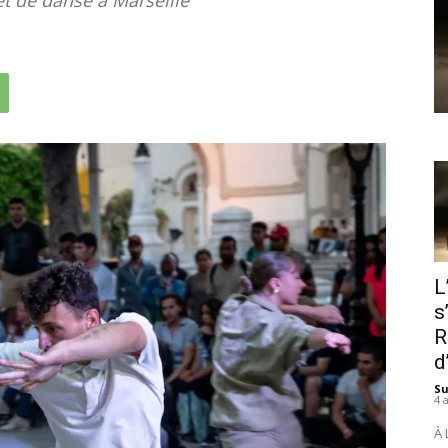
L
s
R
d
S
4 
À 