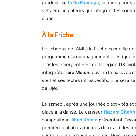
productrice
Leïla Koumiya
, connue pour sa 
sets émancipateurs qui intègrent les sonor
clubs.
À la Friche
Le Labobox de l’AMI à la Friche accueille un
programme d’accompagnement artistique e
artistes émergente·e·s de la région (18 avril
interprète
Tora Meichi
ouvrira le bal avec s
soul et ses textes introspectifs. Elle sera 
de Djel.
Le samedi, après une journée d’activités et d
place à la danse. Le danseur
Hazem Chebb
compositeur
Jihed Khmiri
présentent
Tassa
première collaboration des deux artistes tun
spirituelle de la tradition soufie. Puis au 