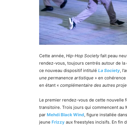
Cette année,
Hip-Hop Society
fait peau neuv
rendez-vous, toujours centrés autour de la c
ce nouveau dispositif intitulé
La Society
, l’
une permanence artistique
» en cohérence 
en étant «
complémentaire des autres projets
Le premier rendez-vous de cette nouvelle for
transitoire. Trois jours qui commencent au
par
Mehdi Black Wind
, figure installée dan
jeune
Frizzy
aux freestyles incisifs. En fin 