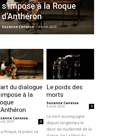
s’impose à la Roque
d’Anthéron
Suzanne Canessa
-
4 août 2026
’art du dialogue
Le poids des
’impose à la
morts
oque
Suzanne Canessa
-
4 août 2026
0
’Anthéron
La mort accompagne
uzanne Canessa
-
août 2026
0
depuis longtemps le
désir de modernité de la
La Roque, le piano se
danse. De La Mort du