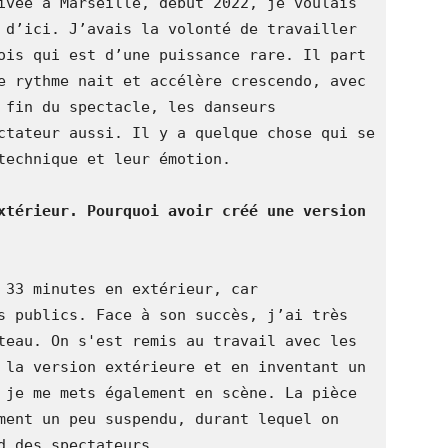
ivée à Marseille, début 2022, je voulais 
 d’ici. J’avais la volonté de travailler 
ois qui est d’une puissance rare. Il part 
e rythme nait et accélère crescendo, avec 
 fin du spectacle, les danseurs 
ctateur aussi. Il y a quelque chose qui se 
technique et leur émotion.
xtérieur. Pourquoi avoir créé une version 
 33 minutes en extérieur, car 
s publics. Face à son succès, j’ai très 
teau. On s'est remis au travail avec les 
 la version extérieure et en inventant un 
 je me mets également en scène. La pièce 
ment un peu suspendu, durant lequel on 
d des spectateurs.