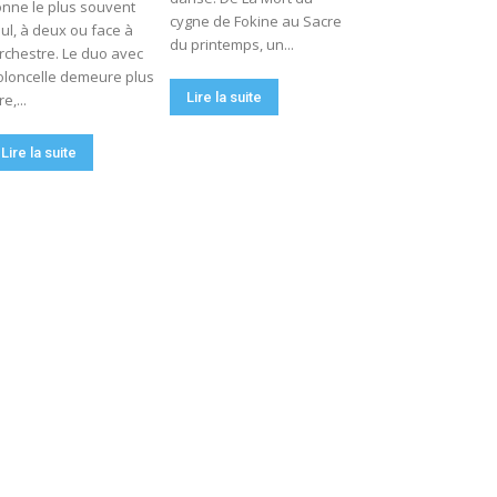
nne le plus souvent
cygne de Fokine au Sacre
ul, à deux ou face à
du printemps, un...
orchestre. Le duo avec
oloncelle demeure plus
Lire la suite
re,...
Lire la suite