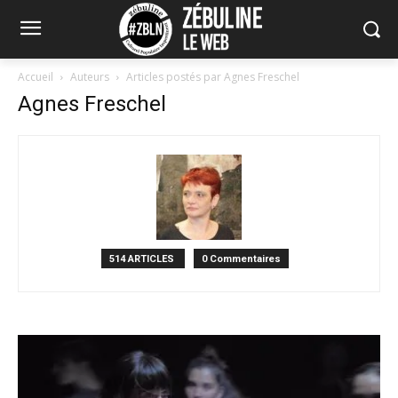
Accueil
Auteurs
Articles postés par Agnes Freschel
Agnes Freschel
514 ARTICLES
0 Commentaires