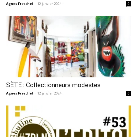
Agnes Freschel
-
12 janvier 2024
0
SÈTE : Collectionneurs modestes
Agnes Freschel
-
12 janvier 2024
0