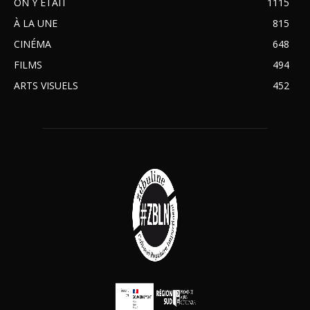
ON Y ÉTAIT
1115
À LA UNE
815
CINÉMA
648
FILMS
494
ARTS VISUELS
452