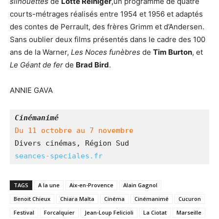
silhouettes
de
Lotte Reiniger
,un programme de quatre
courts-métrages réalisés entre 1954 et 1956 et adaptés
des contes de Perrault, des frères Grimm et d’Andersen.
Sans oublier deux films présentés dans le cadre des 100
ans de la Warner,
Les Noces funèbres
de
Tim Burton
, et
Le Géant de fer
de
Brad Bird
.
ANNIE GAVA
Cinémanimé
Du 11 octobre au 7 novembre
Divers cinémas, Région Sud
seances-speciales.fr
TAGS
A la une
Aix-en-Provence
Alain Gagnol
Benoit Chieux
Chiara Malta
Cinéma
Cinémanimé
Cucuron
Festival
Forcalquier
Jean-Loup Felicioli
La Ciotat
Marseille