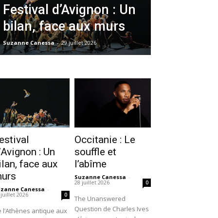
Festival d’Avignon : Un
bilan, face aux murs
Suzanne Canessa
-
29 juillet 2026
estival
Occitanie : Le
’Avignon : Un
souffle et
ilan, face aux
l’abîme
urs
Suzanne Canessa
-
28 juillet 2026
0
uzanne Canessa
-
 juillet 2026
0
The Unanswered
Question de Charles Ives
 l’Athènes antique aux