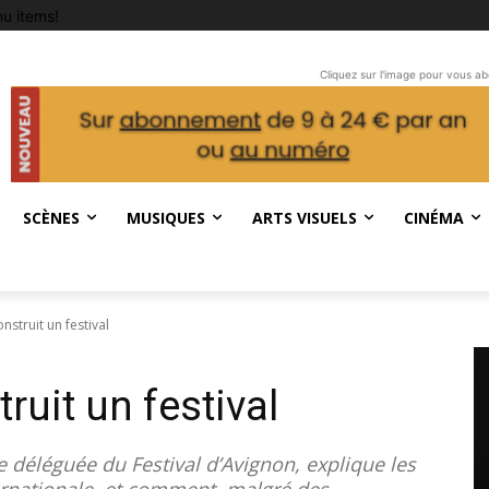
u items!
Cliquez sur l'image pour vous a
SCÈNES
MUSIQUES
ARTS VISUELS
CINÉMA
struit un festival
uit un festival
e déléguée du Festival d’Avignon, explique les
ernationale, et comment, malgré des