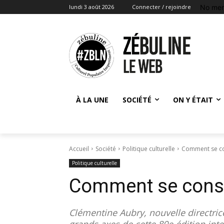
No men
lundi 3 août 2026
Connecter / rejoindre
À LA UNE
SOCIÉTÉ
ON Y ÉTAIT
Accueil
Société
Politique culturelle
Comment se con
Politique culturelle
Comment se constr
Clémentine Aubry, nouvelle directric
grands axes de cette 80e édition int