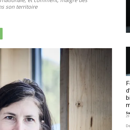
ns son territoire
F
d
b
m
S
29
De