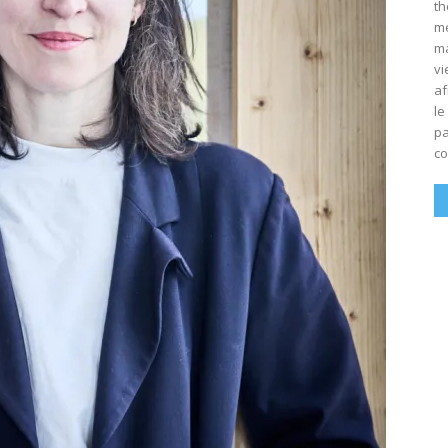
th
mé
ma
vi
af
le
pa
co