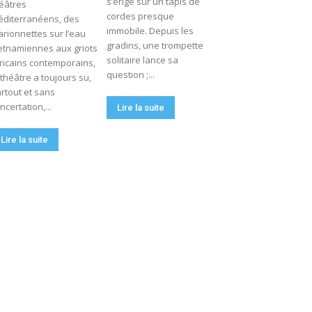
s’érige sur un tapis de
éâtres
cordes presque
diterranéens, des
immobile. Depuis les
rionnettes sur l’eau
gradins, une trompette
etnamiennes aux griots
solitaire lance sa
ricains contemporains,
question ;...
 théâtre a toujours su,
rtout et sans
ncertation,...
Lire la suite
Lire la suite