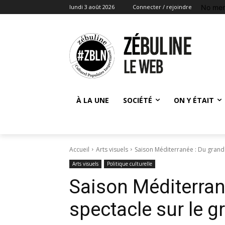
No men
lundi 3 août 2026
Connecter / rejoindre
À LA UNE
SOCIÉTÉ
ON Y ÉTAIT
Accueil
Arts visuels
Saison Méditerranée : Du grand 
Arts visuels
Politique culturelle
Saison Méditerran
spectacle sur le g