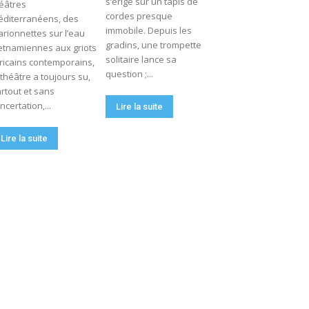
s’érige sur un tapis de
éâtres
cordes presque
diterranéens, des
immobile. Depuis les
rionnettes sur l’eau
gradins, une trompette
etnamiennes aux griots
solitaire lance sa
ricains contemporains,
question ;...
 théâtre a toujours su,
rtout et sans
ncertation,...
Lire la suite
Lire la suite