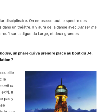
.
luridisciplinaire. On embrasse tout le spectre des
s dans un théâtre. Il y aura de la danse avec
Danser ma
eroufi sur la digue du Large, et deux grandes
thouse
, un phare qui va prendre place au bout du J4.
lation ?
ccueille
c le
cueil en
 exil
]. Il
ne pas y
nse
lais Maam