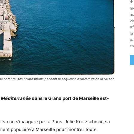
th
mé
ma
vi
af
le
pa
co
t de nombreuses propositions pendant la séquence d'ouverture de la Saison
 Méditerranée
dans le Grand port de Marseille est-
ison
ne s’inaugure pas à Paris. Julie Kretzschmar, sa
ent populaire à Marseille pour montrer toute