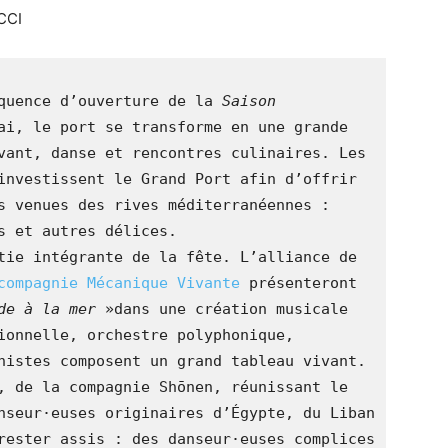
CCI
quence d’ouverture de la 
Saison 
ai, le port se transforme en une grande 
vant, danse et rencontres culinaires. Les 
investissent le Grand Port afin d’offrir 
s venues des rives méditerranéennes : 
s et autres délices. 
Les arts vivants feront aussi partie intégrante de la fête. L’alliance de 
compagnie Mécanique Vivante
 présenteront 
de à la mer
 »dans une création musicale 
ionnelle, orchestre polyphonique, 
nistes composent un grand tableau vivant. 
, de la compagnie Shōnen, réunissant le 
nseur·euses originaires d’Égypte, du Liban 
rester assis : des danseur·euses complices 