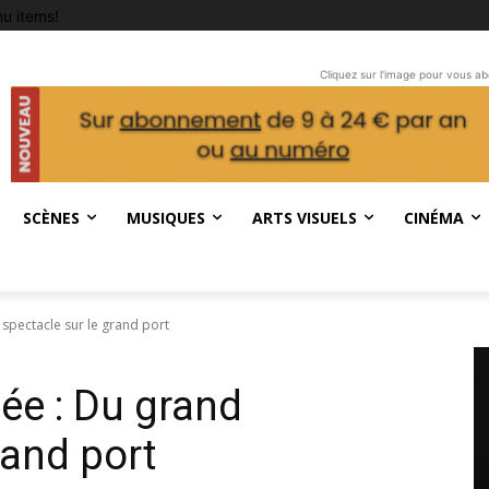
u items!
Cliquez sur l'image pour vous a
SCÈNES
MUSIQUES
ARTS VISUELS
CINÉMA
spectacle sur le grand port
ée : Du grand
rand port