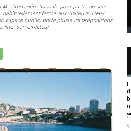
 Méditerranée s’installe pour partie au sein
 habituellement fermé aux visiteurs. Lieux
en espace public, porte plusieurs propositions
is Nys, son directeur
F
d
b
m
S
29
De