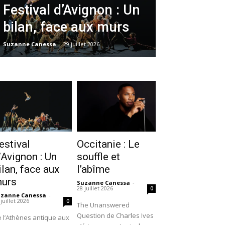
Festival d’Avignon : Un
bilan, face aux murs
Suzanne Canessa
-
29 juillet 2026
estival
Occitanie : Le
’Avignon : Un
souffle et
ilan, face aux
l’abîme
urs
Suzanne Canessa
-
28 juillet 2026
0
uzanne Canessa
-
 juillet 2026
0
The Unanswered
Question de Charles Ives
 l’Athènes antique aux