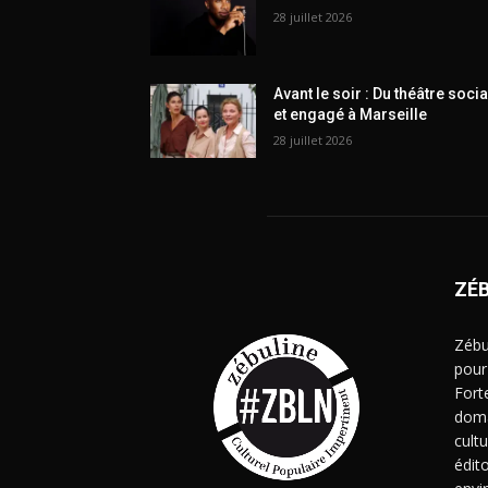
28 juillet 2026
Avant le soir : Du théâtre socia
et engagé à Marseille
28 juillet 2026
ZÉ
Zébu
pour
Fort
doma
cult
édito