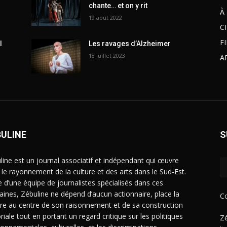
chante… et on y rit
À
19 août 2022
C
F
l
Les ravages d’Alzheimer
18 juillet 2023
A
BULINE
S
line est un journal associatif et indépendant qui œuvre
 le rayonnement de la culture et des arts dans le Sud-Est.
e d’une équipe de journalistes spécialisés dans ces
ines, Zébuline ne dépend d’aucun actionnaire, place la
C
ure au centre de son raisonnement et de sa construction
riale tout en portant un regard critique sur les politiques
Zé