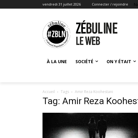
N
vendredi 31 juillet 2026
Connecter / rejoindre
À LA UNE
SOCIÉTÉ
ON Y ÉTAIT
Accueil
Tags
Amir Reza Koohestani
Tag: Amir Reza Koohes