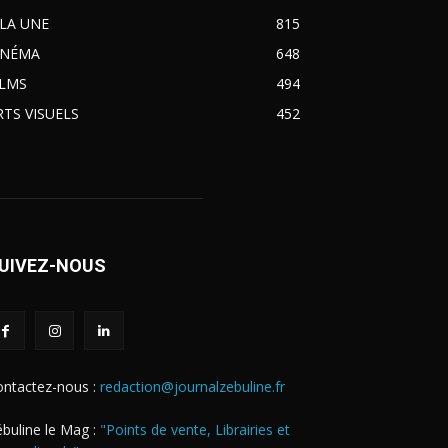
 LA UNE
815
INÉMA
648
ILMS
494
RTS VISUELS
452
UIVEZ-NOUS
ontactez-nous :
redaction@journalzebuline.fr
buline le Mag :
"Points de vente, Librairies et