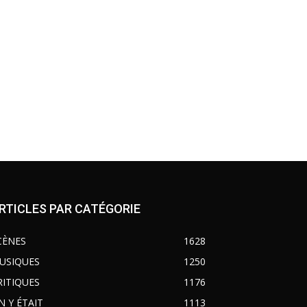
RTICLES PAR CATÉGORIE
CÈNES
1628
USIQUES
1250
RITIQUES
1176
N Y ÉTAIT
1113