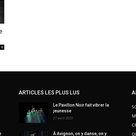
e
0
ARTICLES LES PLUS LUS
A
Le Pavillon Noir fait vibrer la
S
jeunesse
M
27 avril 2023
C
O
e
À Avignon, on y danse, on y