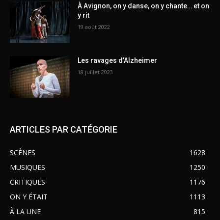
À Avignon, on y danse, on y chante… et on
y rit
19 août 2022
Les ravages d’Alzheimer
18 juillet 2023
ARTICLES PAR CATÉGORIE
SCÈNES
1628
MUSIQUES
1250
CRITIQUES
1176
ON Y ÉTAIT
1113
À LA UNE
815