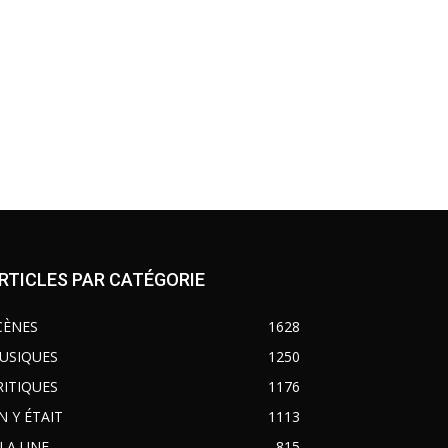
RTICLES PAR CATÉGORIE
CÈNES
1628
USIQUES
1250
RITIQUES
1176
N Y ÉTAIT
1113
 LA UNE
815