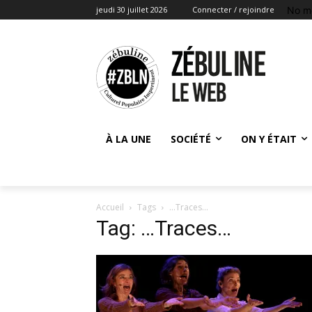
No m
jeudi 30 juillet 2026
Connecter / rejoindre
À LA UNE
SOCIÉTÉ
ON Y ÉTAIT
Accueil
Tags
…Traces…
Tag: …Traces…