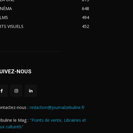
INÉMA
648
ILMS
494
RTS VISUELS
452
UIVEZ-NOUS
ontactez-nous :
redaction@journalzebuline.fr
buline le Mag :
"Points de vente, Librairies et
eux culturels"