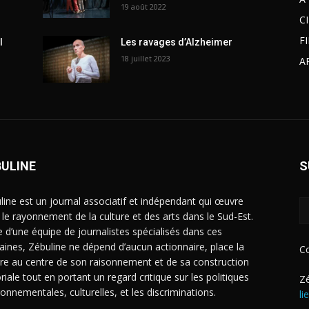
19 août 2022
C
F
l
Les ravages d’Alzheimer
18 juillet 2023
A
BULINE
S
line est un journal associatif et indépendant qui œuvre
 le rayonnement de la culture et des arts dans le Sud-Est.
e d’une équipe de journalistes spécialisés dans ces
ines, Zébuline ne dépend d’aucun actionnaire, place la
C
ure au centre de son raisonnement et de sa construction
riale tout en portant un regard critique sur les politiques
Zé
ronnementales, culturelles, et les discriminations.
li