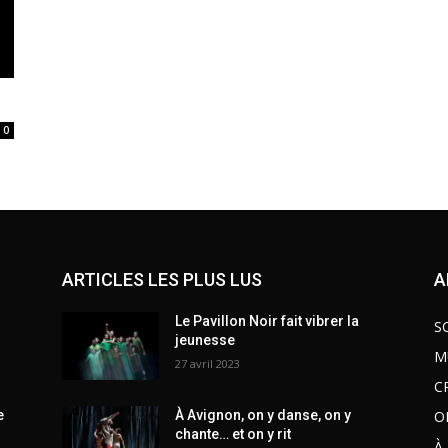
0
ARTICLES LES PLUS LUS
A
Le Pavillon Noir fait vibrer la
S
jeunesse
M
27 avril 2023
C
O
e
À Avignon, on y danse, on y
chante… et on y rit
À