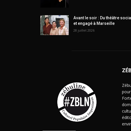
Avant le soir : Du théâtre socia
et engagé à Marseille
28 juillet 2026
ZÉ
Zébu
pour
Fort
doma
cult
édito
envi