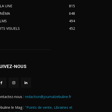
 LA UNE
815
INÉMA
648
ILMS
494
RTS VISUELS
452
UIVEZ-NOUS
ontactez-nous :
redaction@journalzebuline.fr
buline le Mag :
"Points de vente, Librairies et