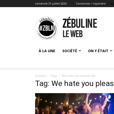
N
vendredi 31 juillet 2026
Connecter / rejoindre
À LA UNE
SOCIÉTÉ
ON Y ÉTAIT
Accueil
Tags
We hate you please die
Tag: We hate you pleas