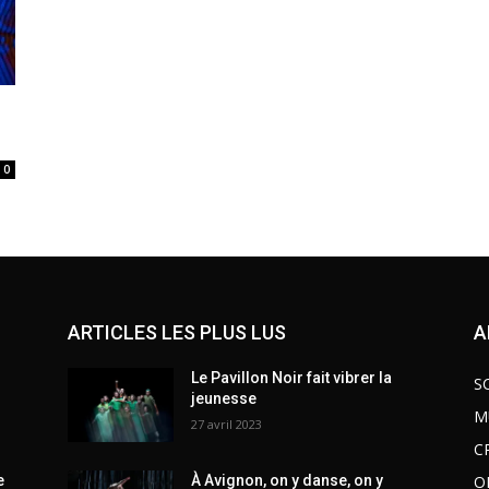
0
ARTICLES LES PLUS LUS
A
Le Pavillon Noir fait vibrer la
S
jeunesse
M
27 avril 2023
C
O
e
À Avignon, on y danse, on y