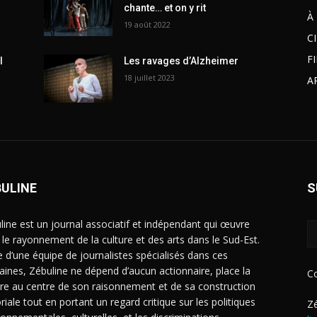
chante… et on y rit
À
19 août 2022
C
F
l
Les ravages d’Alzheimer
18 juillet 2023
A
BULINE
S
line est un journal associatif et indépendant qui œuvre
 le rayonnement de la culture et des arts dans le Sud-Est.
e d’une équipe de journalistes spécialisés dans ces
ines, Zébuline ne dépend d’aucun actionnaire, place la
C
ure au centre de son raisonnement et de sa construction
riale tout en portant un regard critique sur les politiques
Zé