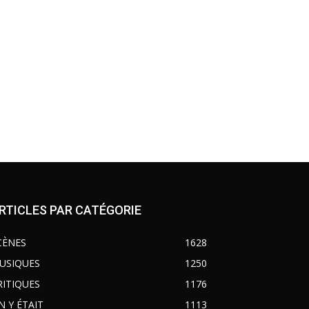
RTICLES PAR CATÉGORIE
CÈNES
1628
USIQUES
1250
RITIQUES
1176
N Y ÉTAIT
1113