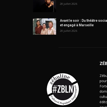
28 juillet 2026
Avant le soir : Du théâtre socia
et engagé à Marseille
28 juillet 2026
ZÉ
Zébu
pour
Fort
doma
cult
édito