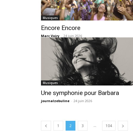
Musiques
Encore Encore
Marc Voiry
-
24 juin 2026
Musiques
Une symphonie pour Barbara
journalzebuline
-
24 juin 2026
...
1
2
3
104