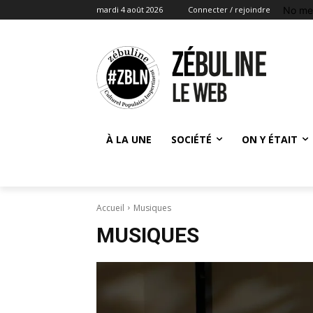
No me
mardi 4 août 2026
Connecter / rejoindre
À LA UNE
SOCIÉTÉ
ON Y ÉTAIT
Accueil
Musiques
MUSIQUES