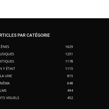
RTICLES PAR CATÉGORIE
CÈNES
1629
USIQUES
1251
RITIQUES
1178
N Y ÉTAIT
1115
 LA UNE
815
INÉMA
648
ILMS
494
RTS VISUELS
452