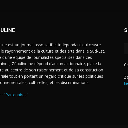
BULINE
S
line est un journal associatif et indépendant qui œuvre
 le rayonnement de la culture et des arts dans le Sud-Est.
e d’une équipe de journalistes spécialisés dans ces
ines, Zébuline ne dépend d’aucun actionnaire, place la
C
ure au centre de son raisonnement et de sa construction
riale tout en portant un regard critique sur les politiques
Zé
ronnementales, culturelles, et les discriminations.
li
 :
"Partenaires"