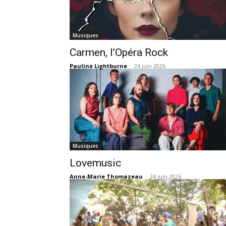
Musiques
Carmen, l’Opéra Rock
Pauline Lightburne
-
24 juin 2026
Musiques
Lovemusic
Anne-Marie Thomazeau
-
24 juin 2026