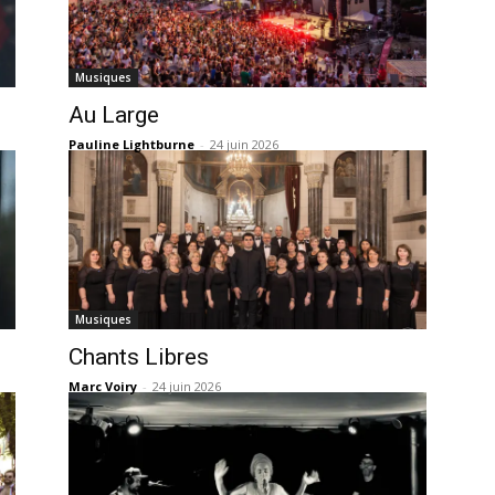
Musiques
Au Large
Pauline Lightburne
-
24 juin 2026
Musiques
Chants Libres
Marc Voiry
-
24 juin 2026