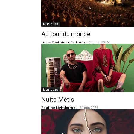
Musiques
Au tour du monde
Lucie Ponthieux Bertram
-
8 juillet 2026
Musiques
Nuits Métis
Pauline Lightburne
-
24 juin 2026