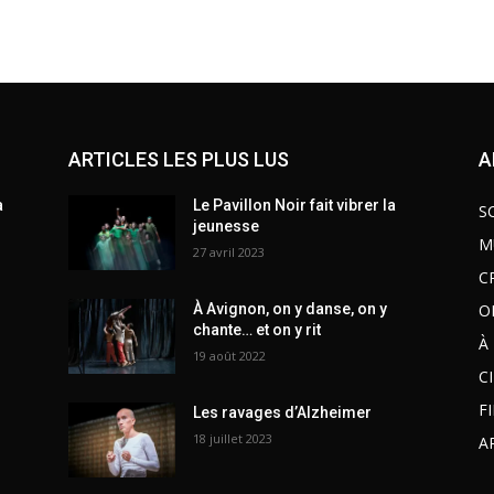
ARTICLES LES PLUS LUS
A
a
Le Pavillon Noir fait vibrer la
S
jeunesse
M
27 avril 2023
C
O
À Avignon, on y danse, on y
chante… et on y rit
À
19 août 2022
C
F
Les ravages d’Alzheimer
18 juillet 2023
A