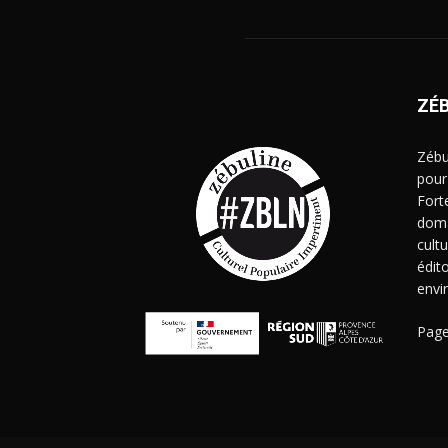
ZÉ
Zébu
pour
Fort
doma
cult
édito
envi
Page