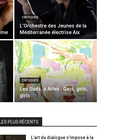
CRITIQUES
L’Orchestre des Jeunes de la
bîme
Méditerranée électrise Aix
CRITIQUES
Les Suds, à Arles : Girls, girls,
girls
LES PLUS RÉCENTS
L’art du dialogue s’impose à la