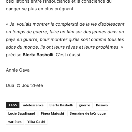
oscillations entre l’insouciance et la conscience du
danger se plus en plus prégnant.
« Je voulais
montrer la complexité de la vie d’adolescent
en temps de guerre, faire un film sur des jeunes dans un
pays en guerre, pour montrer qu’ils sont comme tous les
ados du monde. Ils ont leurs rêves et leurs problèmes
. »
précise
Blerta Basholli
. C’est réussi.
Annie Gava
Dua © Jour2Fete
TAGS
adolescenxe
Blerta Basholli
guerre
Kosovo
Lucie Baudinaud
Pinea Matoshi
Semaine de laCritique
variétes
Yllka Gashi