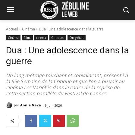
Accueil
Cinéma
Dua : Une adolescence dans la guerre
Cinéma
Films
cinema
Critiques
On y était
Dua : Une adolescence dans la
guerre
Un long métrage touchant et convaincant, présenté à
la 65e Semaine de la Critique et que l’on a pu voir au
cinéma Les Variétés dans le cadre de la reprise de
cette section parallèle du Festival de Cannes
par
Annie Gava
9 juin 2026