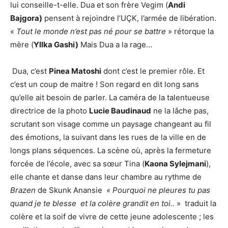
lui conseille-t-elle. Dua et son frère Vegim (
Andi
Bajgora)
pensent à rejoindre l’UÇK, l’armée de libération.
«
Tout le monde n’est pas né pour se battre
» rétorque la
mère (
Yllka Gashi)
Mais Dua a la rage…
Dua, c’est
Pinea Matoshi
dont c’est le premier rôle. Et
c’est un coup de maitre ! Son regard en dit long sans
qu’elle ait besoin de parler. La caméra de la talentueuse
directrice de la photo
Lucie
Baudinaud
ne la lâche pas,
scrutant son visage comme un paysage changeant au fil
des émotions, la suivant dans les rues de la ville en de
longs plans séquences. La scène où, après la fermeture
forcée de l’école, avec sa sœur Tina (
Kaona Sylejmani
),
elle chante et danse dans leur chambre au rythme de
Brazen
de Skunk Anansie
« Pourquoi ne pleures tu pas
quand je te blesse et la colère grandit en toi..
» traduit la
colère et la soif de vivre de cette jeune adolescente ; les