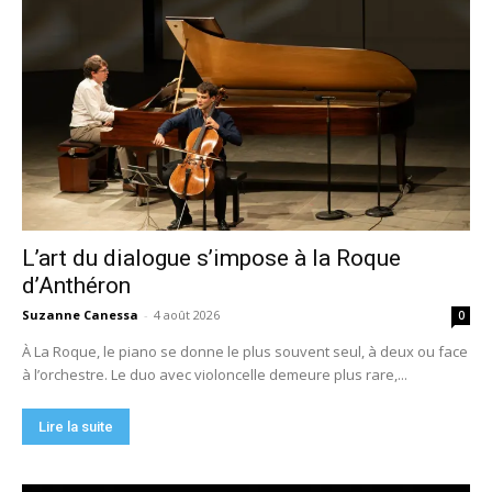
L’art du dialogue s’impose à la Roque
d’Anthéron
Suzanne Canessa
-
4 août 2026
0
À La Roque, le piano se donne le plus souvent seul, à deux ou face
à l’orchestre. Le duo avec violoncelle demeure plus rare,...
Lire la suite