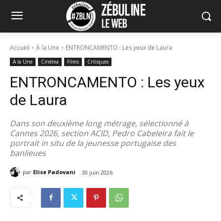
Accueil
À la Une
ENTRONCAMENTO : Les yeux de Laura
À la Une
Cinéma
Films
Critiques
ENTRONCAMENTO : Les yeux
de Laura
Dans son deuxième long métrage, sélectionné à
Cannes 2026, section ACID, Pedro Cabeleira fait le
portrait in situ de la jeunesse portugaise des
banlieues
par
Elise Padovani
30 juin 2026