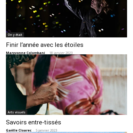
On y était
Finir l’année avec les étoiles
Maryvonne Colombani
-
18 janvier 2023
Arts visuels
Savoirs entre-tissés
Gaëlle Cloarec
-
5 janvier 2023