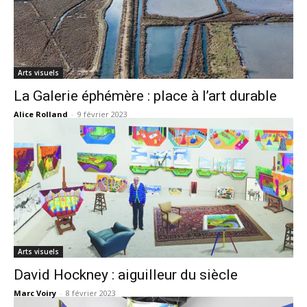
Arts visuels
La Galerie éphémère : place à l’art durable
Alice Rolland
-
9 février 2023
Arts visuels
David Hockney : aiguilleur du siècle
Marc Voiry
-
8 février 2023