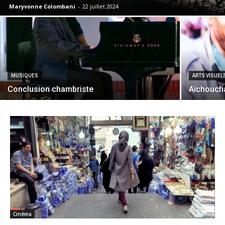
Maryvonne Colombani
-
22 juillet 2024
MUSIQUES
ARTS VISUEL
Conclusion chambriste
Aïchoucha
Cinéma