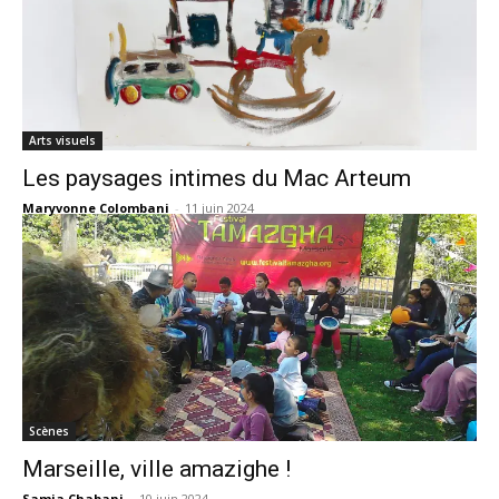
Arts visuels
Les paysages intimes du Mac Arteum
Maryvonne Colombani
-
11 juin 2024
Scènes
Marseille, ville amazighe !
Samia Chabani
-
10 juin 2024