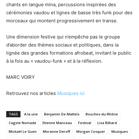
chants en langue mina, percussions inspirées des
cérémonies vaudou et lignes de basse très funk pour des
morceaux qui montent progressivement en transe.
Une dimension festive qui n’empêche pas le groupe
d’aborder des thèmes sociaux et politiques, dans la
lignée des grandes formations afrobeat, invitant le public
à la fois au « vaudou-funk » et à la réflexion.
MARC VOIRY
Retrouvez nos articles
Musiques
ici
TAGS
A la une
Benjamin De Matteïs
Bouches-du-Rhône
Cagole Nomade
Etienne Manceau
Festival
Lisa Billiard
Mickaël Le Guen
Moranne Deroff
Morgan Cosquer
Musiques