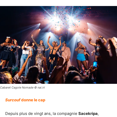
Cabaret Cagole Nomade © nai.iri
Surcouf
donne le cap
Depuis plus de vingt ans, la compagnie
Sacekripa
,