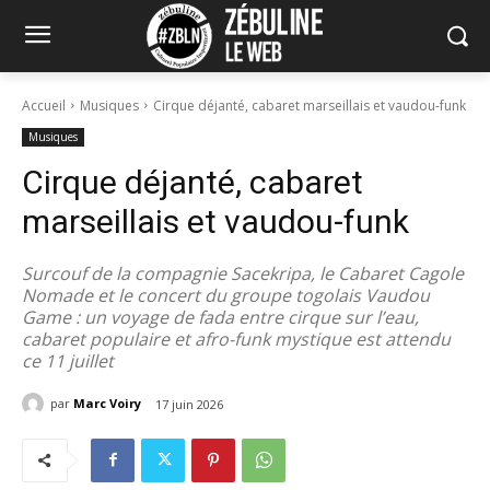
Accueil
Musiques
Cirque déjanté, cabaret marseillais et vaudou-funk
Musiques
Cirque déjanté, cabaret
marseillais et vaudou-funk
Surcouf de la compagnie Sacekripa, le Cabaret Cagole
Nomade et le concert du groupe togolais Vaudou
Game : un voyage de fada entre cirque sur l’eau,
cabaret populaire et afro-funk mystique est attendu
ce 11 juillet
par
Marc Voiry
17 juin 2026