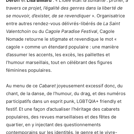
Deroff
et
Lisa Billiard
: «
L’idée était la suivante : prôner, à
travers ce projet, l’égalité des genres dans la liberté de
se mouvoir, d’exister, de se revendiquer
». Organisatrice
entre autres rendez-vous délivrés-libérés de
La Saint
Valentchoin
ou du
Cagole Paradise Festival
, Cagole
Nomade retourne le stigmate et revendique le mot «
cagole » comme un étendard populaire : une manière
d’assumer les accents, les excès, les paillettes et
l’humour marseillais, tout en célébrant des figures
féminines populaires.
Au menu de ce
Cabaret
joyeusement excessif donc, du
chant, de la danse, de l’humour, du drag, et des numéros
participatifs dans un esprit punk, LGBTQIA+ friendly et
festif. Et une façon d’actualiser l’héritage des cabarets
populaires, des revues marseillaises et des fêtes de
quartier, en y injectant des questionnements
contemporains sur les identités, le genre et le vivre-