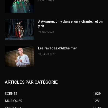
27 avril 2023
À Avignon, on y danse, on y chante… et on
y rit
19 août 2022
Les ravages d’Alzheimer
18 juillet 2023
ARTICLES PAR CATÉGORIE
SCÈNES
1629
MUSIQUES
1251
CRITIQUES
1178