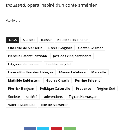
thousand,
opéra inspiré d’un conte arménien.
A.-M.T.
TAGS
A la une
baisse
Bouches-du-Rhône
Citadelle de Marseille
Daniel Gagnon
Gaëtan Gromer
Isabelle Lafont Schwobb
Jazz des cinq continents
L’Agonie du palmier
Laetitia Langlet
Louise Nicollon des Abbayes
Manon Lefébure
Marseille
Mathilde Rubinstein
Nicolas Orselly
Perrine Prigent
Pierrick Bonjean
Politique Culturelle
Provence
Région Sud
Societe
société
subventions
Tigran Hamasyan
Valérie Manteau
Ville de Marseille