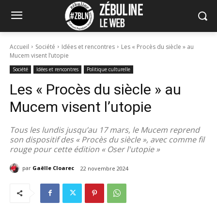
Accueil
Société
Idées et rencontres
Les « Procès du siècle » au
Mucem visent l’utopie
Société
Idées et rencontres
Politique culturelle
Les « Procès du siècle » au
Mucem visent l’utopie
Tous les lundis jusqu’au 17 mars, le Mucem reprend
son dispositif des « Procès du siècle », avec comme fil
rouge pour cette édition « Oser l'utopie »
par
Gaëlle Cloarec
22 novembre 2024