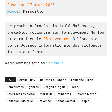
Jusqu'au 17 mars 2025
Mucem
, Marseille
Le prochain Procès, intitulé 
Moi aussi, 
ensemble
, reviendra sur le mouvement Me Too 
et aura lieu le 
25 novembre
, à l’occasion 
de la Journée internationale des violences 
faites aux femmes.
Retrouvez nos articles
Société
ici
TAGS
Axelle Cuny
Bouches-du-Rhône
Fabienne Jullien
Féminismes
genres
Grégoire Ingold
Idées
Les Procès du siècle
Marseille
minorités
Paloma Moritz
Politique Culturelle
Provence
Sanaa Saitouli
utopie