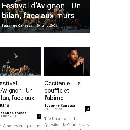
Festival d’Avignon : Un
bilan, face aux murs
Suzanne Canessa
-
29 juillet 2026
estival
Occitanie : Le
’Avignon : Un
souffle et
ilan, face aux
l’abîme
urs
Suzanne Canessa
-
28 juillet 2026
0
uzanne Canessa
-
 juillet 2026
0
The Unanswered
Question de Charles Ives
 l’Athènes antique aux