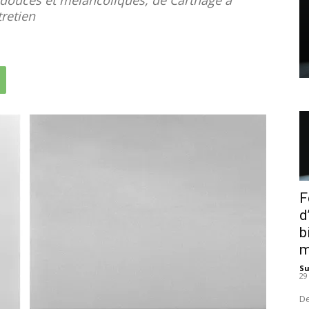
retien
F
d
b
m
S
29
De