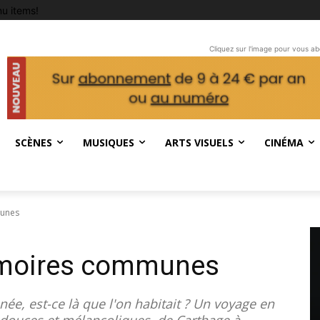
u items!
Cliquez sur l'image pour vous a
SCÈNES
MUSIQUES
ARTS VISUELS
CINÉMA
munes
émoires communes
ée, est-ce là que l'on habitait ? Un voyage en
 douces et mélancoliques, de Carthage à