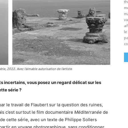
th
mé
ma
vi
af
le
pa
co
rie, 2022. Avec l’aimable autorisation de l’artiste
s incertains, vous posez un regard délicat sur les
tte série ?
par le travail de Flaubert sur la question des ruines,
is c’est surtout le film documentaire
Méditerranée
de
de cette série, avec un texte de Philippe Sollers
, partir en voyage photographique, sans conditionner