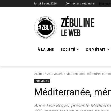
No men
lundi 3 août 2026
Connecter / rejoindre
À LA UNE
SOCIÉTÉ
ON Y ÉTAIT
Accueil
Arts visuels
Méditerranée, mémoires com
Arts visuels
Méditerranée, m
Anne-Lise Broyer présente Méditerran
100 images tout en nuances de gris,