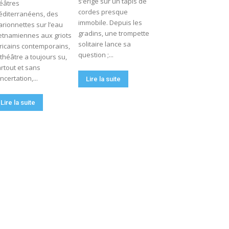
s’érige sur un tapis de
éâtres
cordes presque
diterranéens, des
immobile. Depuis les
rionnettes sur l’eau
gradins, une trompette
etnamiennes aux griots
solitaire lance sa
ricains contemporains,
question ;...
 théâtre a toujours su,
rtout et sans
ncertation,...
Lire la suite
Lire la suite