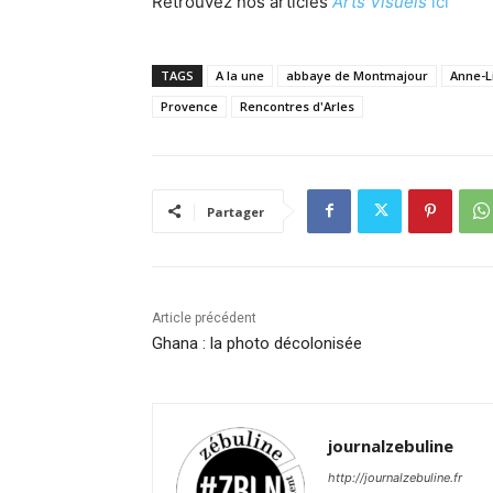
Retrouvez nos articles
Arts Visuels
ici
TAGS
A la une
abbaye de Montmajour
Anne-L
Provence
Rencontres d'Arles
Partager
Article précédent
Ghana : la photo décolonisée
journalzebuline
http://journalzebuline.fr