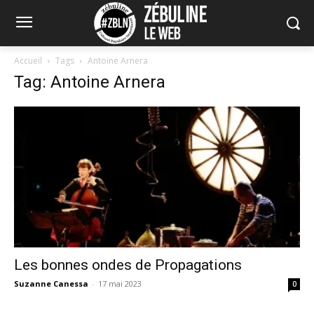
Accueil
Tags
Antoine Arnera
Tag: Antoine Arnera
Les bonnes ondes de Propagations
Suzanne Canessa
-
17 mai 2023
0