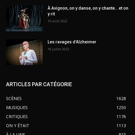
À Avignon, on y danse, on y chante… et on
y rit
19 août 2022
Les ravages d’Alzheimer
18 juillet 2023
ARTICLES PAR CATÉGORIE
SCÈNES
1628
MUSIQUES
1250
CRITIQUES
1176
ON Y ÉTAIT
1113
À LA UNE
815