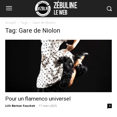
Accueil
Tags
Gare de Niolon
Tag: Gare de Niolon
Pour un flamenco universel
Lilli Berton Fouchet
-
17 mars 2025
0