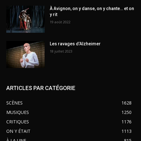
À Avignon, on y danse, on y chante… et on
y rit
19 août 2022
Les ravages d’Alzheimer
18 juillet 2023
ARTICLES PAR CATÉGORIE
SCÈNES
1628
MUSIQUES
1250
CRITIQUES
1176
ON Y ÉTAIT
1113
À LA UNE
815