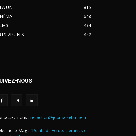
 LA UNE
815
INÉMA
648
ILMS
494
RTS VISUELS
452
UIVEZ-NOUS
ontactez-nous :
redaction@journalzebuline.fr
buline le Mag :
"Points de vente, Librairies et