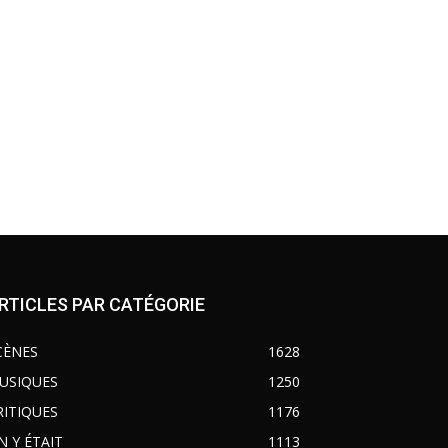
RTICLES PAR CATÉGORIE
CÈNES
1628
USIQUES
1250
RITIQUES
1176
N Y ÉTAIT
1113