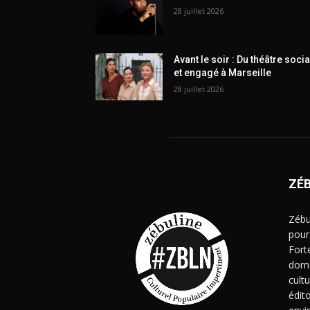
28 juillet 2026
Avant le soir : Du théâtre socia
et engagé à Marseille
28 juillet 2026
ZÉ
Zébu
pour
Fort
doma
cult
édito