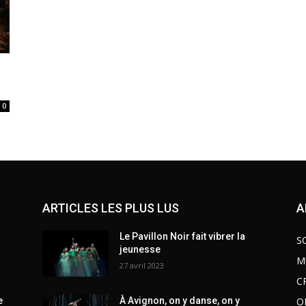
0
ARTICLES LES PLUS LUS
A
Le Pavillon Noir fait vibrer la
S
jeunesse
M
27 avril 2023
C
O
e
À Avignon, on y danse, on y