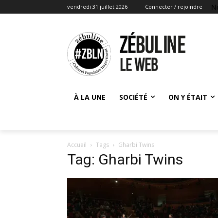
N
vendredi 31 juillet 2026
Connecter / rejoindre
À LA UNE
SOCIÉTÉ
ON Y ÉTAIT
Accueil
Tags
Gharbi Twins
Tag: Gharbi Twins