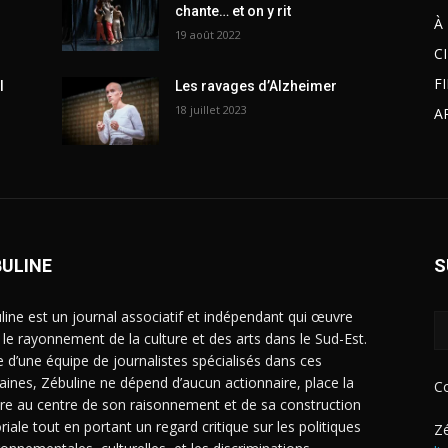
chante… et on y rit
À
19 août 2022
C
F
l
Les ravages d’Alzheimer
18 juillet 2023
A
BULINE
S
line est un journal associatif et indépendant qui œuvre
 le rayonnement de la culture et des arts dans le Sud-Est.
e d’une équipe de journalistes spécialisés dans ces
ines, Zébuline ne dépend d’aucun actionnaire, place la
C
ure au centre de son raisonnement et de sa construction
riale tout en portant un regard critique sur les politiques
Zé