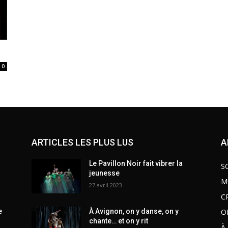
0
ARTICLES LES PLUS LUS
A
Le Pavillon Noir fait vibrer la
S
jeunesse
M
27 avril 2023
C
O
e
À Avignon, on y danse, on y
chante… et on y rit
À