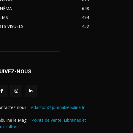
INÉMA
648
ILMS
494
RTS VISUELS
452
UIVEZ-NOUS
ontactez-nous :
redaction@journalzebuline.fr
buline le Mag :
"Points de vente, Librairies et
eux culturels"