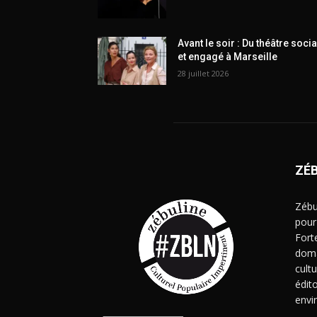
Avant le soir : Du théâtre socia
et engagé à Marseille
28 juillet 2026
ZÉ
Zébu
pour
Fort
doma
cult
édito
envi