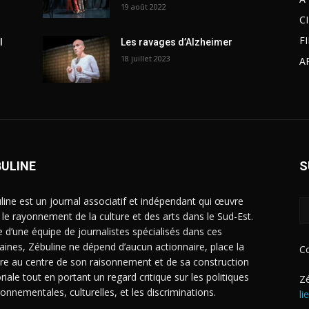
19 août 2022
C
F
l
Les ravages d’Alzheimer
18 juillet 2023
A
BULINE
S
line est un journal associatif et indépendant qui œuvre
 le rayonnement de la culture et des arts dans le Sud-Est.
e d’une équipe de journalistes spécialisés dans ces
ines, Zébuline ne dépend d’aucun actionnaire, place la
C
ure au centre de son raisonnement et de sa construction
riale tout en portant un regard critique sur les politiques
Zé
ronnementales, culturelles, et les discriminations.
li