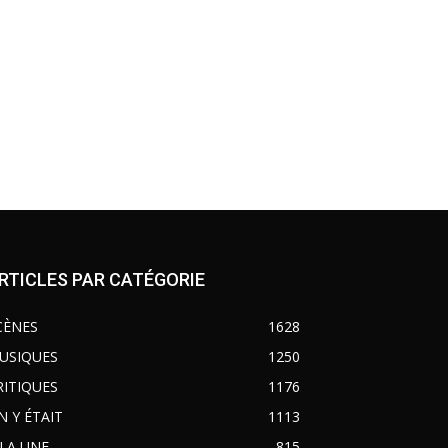
RTICLES PAR CATÉGORIE
CÈNES
1628
USIQUES
1250
RITIQUES
1176
N Y ÉTAIT
1113
 LA UNE
815