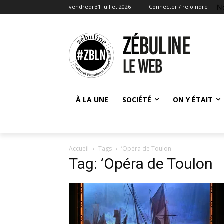
N
vendredi 31 juillet 2026
Connecter / rejoindre
À LA UNE
SOCIÉTÉ
ON Y ÉTAIT
Accueil
Tags
’Opéra de Toulon
Tag: ’Opéra de Toulon