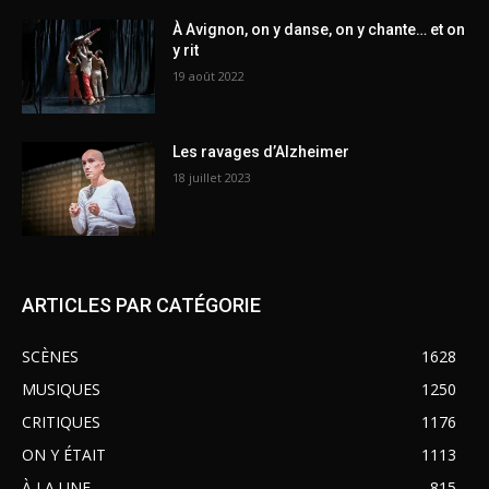
À Avignon, on y danse, on y chante… et on
y rit
19 août 2022
Les ravages d’Alzheimer
18 juillet 2023
ARTICLES PAR CATÉGORIE
SCÈNES
1628
MUSIQUES
1250
CRITIQUES
1176
ON Y ÉTAIT
1113
À LA UNE
815