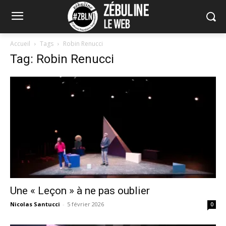
Accueil
Tags
Robin Renucci
Tag: Robin Renucci
Une « Leçon » à ne pas oublier
Nicolas Santucci
-
5 février 2026
0