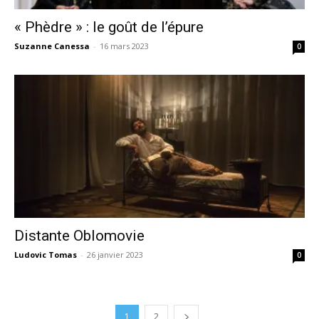
« Phèdre » : le goût de l’épure
Suzanne Canessa
-
16 mars 2023
0
Distante Oblomovie
Ludovic Tomas
-
26 janvier 2023
0
1
2