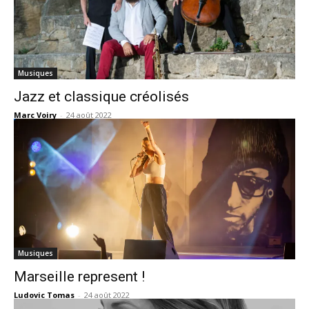
Musiques
Jazz et classique créolisés
Marc Voiry
-
24 août 2022
Musiques
Marseille represent !
Ludovic Tomas
-
24 août 2022