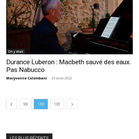
On y était
Durance Luberon : Macbeth sauvé des eaux.
Pas Nabucco
Maryvonne Colombani
-
23 août 2022
99
100
101
LES PLUS RÉCENTS